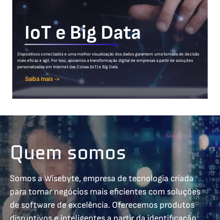
IoT e Big Data
Dispositivos conectados e uma melhor visualização dos dados garantem uma tomada de decisão
mais eficaz e ágil. Por isso, apoiamos a transformação digital de empresas a partir de soluções
personalizadas em Internet das Coisas (IoT) e Big Data.
Saiba mais ->
Quem somos
Somos a Wisebyte, empresa de tecnologia criada
para tornar negócios mais eficientes com soluções
de software de excelência. Oferecemos produtos
disruptivos e inteligentes a partir da identificação