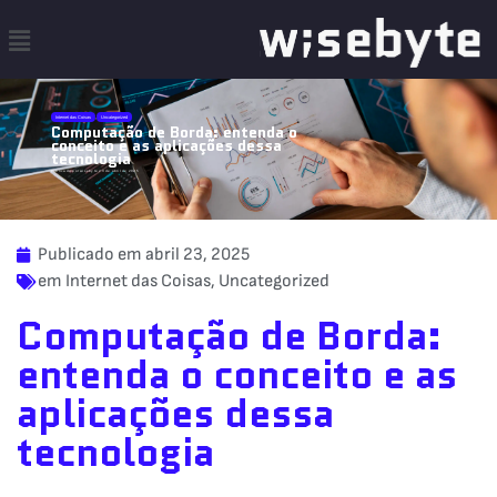
,
Internet das Coisas
Uncategorized
Computação de Borda: entenda o
conceito e as aplicações dessa
tecnologia
Publicado por wisebyte 23 de abril de 2025
Publicado em
abril 23, 2025
em
Internet das Coisas
,
Uncategorized
Computação de Borda:
entenda o conceito e as
aplicações dessa
tecnologia