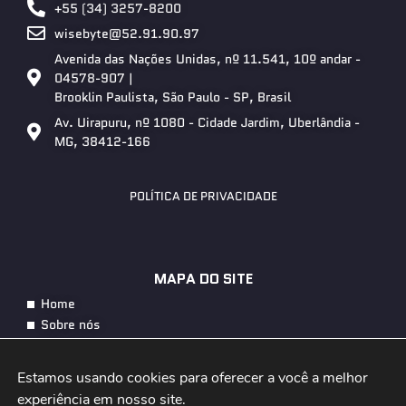
+55 (34) 3257-8200
wisebyte@52.91.90.97
Avenida das Nações Unidas, nº 11.541, 10º andar -
04578-907 |
Brooklin Paulista, São Paulo - SP, Brasil
Av. Uirapuru, nº 1080 - Cidade Jardim, Uberlândia -
MG, 38412-166
POLÍTICA DE PRIVACIDADE
MAPA DO SITE
Home
Sobre nós
Soluções
Energia
Estamos usando cookies para oferecer a você a melhor 
Telecom
experiência em nosso site.
