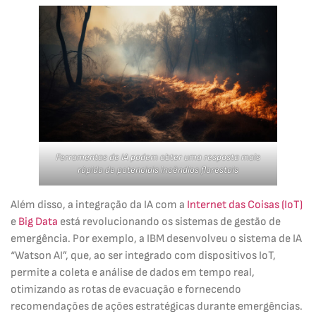
Ferramentas de IA podem obter uma resposta mais
rápida de potenciais incêndios florestais
Além disso, a integração da IA com a
Internet das Coisas (IoT)
e
Big Data
está revolucionando os sistemas de gestão de
emergência. Por exemplo, a IBM desenvolveu o sistema de IA
“Watson AI”, que, ao ser integrado com dispositivos IoT,
permite a coleta e análise de dados em tempo real,
otimizando as rotas de evacuação e fornecendo
recomendações de ações estratégicas durante emergências.