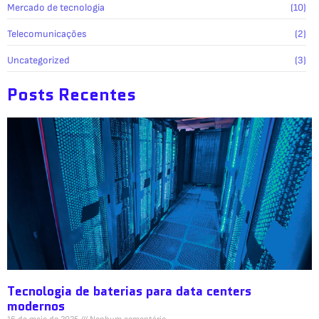
Mercado de tecnologia
(10)
Telecomunicações
(2)
Uncategorized
(3)
Posts Recentes
Tecnologia de baterias para data centers
modernos