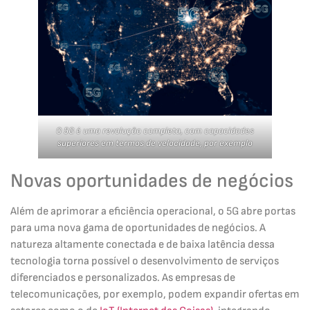
O 5G é uma revolução completa, com capacidades
superiores em termos de velocidade, por exemplo
Novas oportunidades de negócios
Além de aprimorar a eficiência operacional, o 5G abre portas
para uma nova gama de oportunidades de negócios. A
natureza altamente conectada e de baixa latência dessa
tecnologia torna possível o desenvolvimento de serviços
diferenciados e personalizados. As empresas de
telecomunicações, por exemplo, podem expandir ofertas em