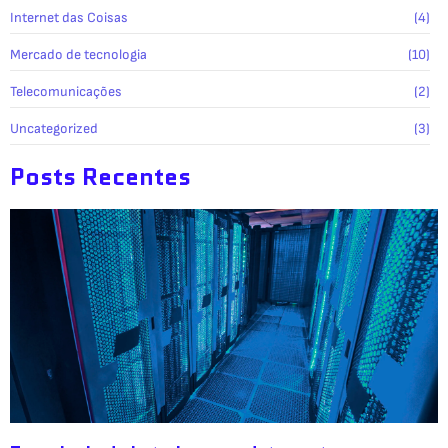
Internet das Coisas
(4)
Mercado de tecnologia
(10)
Telecomunicações
(2)
Uncategorized
(3)
Posts Recentes