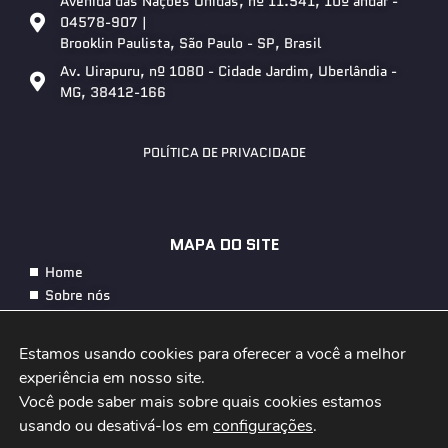
Avenida das Nações Unidas, nº 11.541, 10º andar -
04578-907 |
Brooklin Paulista, São Paulo - SP, Brasil
Av. Uirapuru, nº 1080 - Cidade Jardim, Uberlândia -
MG, 38412-166
POLÍTICA DE PRIVACIDADE
MAPA DO SITE
Home
Sobre nós
Soluções
Energia
Estamos usando cookies para oferecer a você a melhor 
Telecom
experiência em nosso site.

IoT e Big Data
Você pode saber mais sobre quais cookies estamos 
Contato
usando ou desativá-los em 
configurações
.